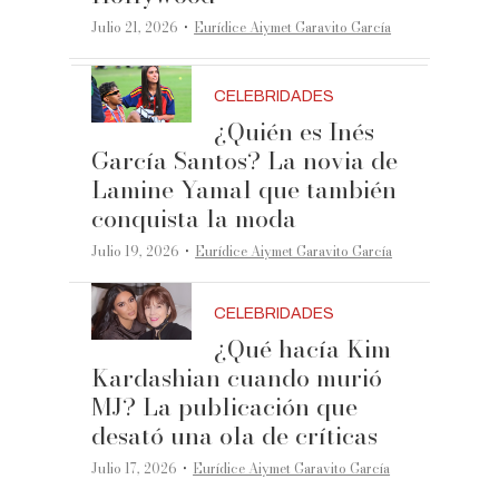
·
Julio 21, 2026
Eurídice Aiymet Garavito García
CELEBRIDADES
¿Quién es Inés
García Santos? La novia de
Lamine Yamal que también
conquista la moda
·
Julio 19, 2026
Eurídice Aiymet Garavito García
CELEBRIDADES
¿Qué hacía Kim
Kardashian cuando murió
MJ? La publicación que
desató una ola de críticas
·
Julio 17, 2026
Eurídice Aiymet Garavito García