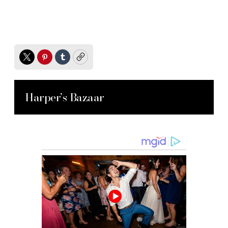
Twitter
Pinterest
Tumblr
Copy
Harper’s Bazaar