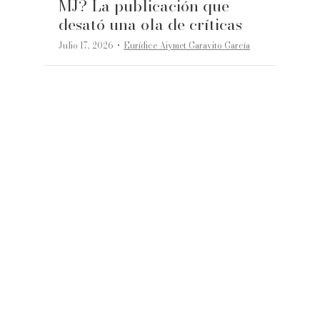
MJ? La publicación que
desató una ola de críticas
·
Julio 17, 2026
Eurídice Aiymet Garavito García