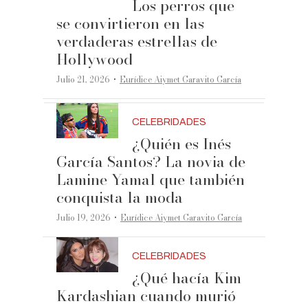
Los perros que
se convirtieron en las
verdaderas estrellas de
Hollywood
·
Julio 21, 2026
Eurídice Aiymet Garavito García
CELEBRIDADES
¿Quién es Inés
García Santos? La novia de
Lamine Yamal que también
conquista la moda
·
Julio 19, 2026
Eurídice Aiymet Garavito García
CELEBRIDADES
¿Qué hacía Kim
Kardashian cuando murió