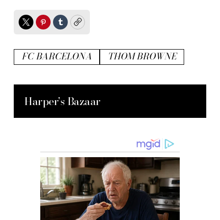
Twitter
Pinterest
Tumblr
Copy
FC BARCELONA
THOM BROWNE
Harper’s Bazaar