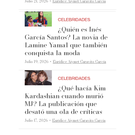
·
Julio 21, 2026
Eurídice Aiymet Garavito García
CELEBRIDADES
¿Quién es Inés
García Santos? La novia de
Lamine Yamal que también
conquista la moda
·
Julio 19, 2026
Eurídice Aiymet Garavito García
CELEBRIDADES
¿Qué hacía Kim
Kardashian cuando murió
MJ? La publicación que
desató una ola de críticas
·
Julio 17, 2026
Eurídice Aiymet Garavito García