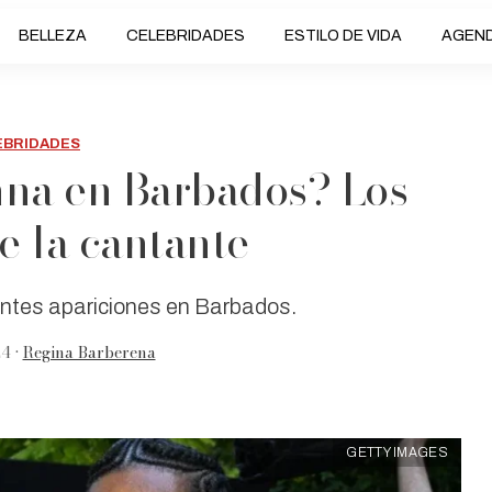
BELLEZA
CELEBRIDADES
ESTILO DE VIDA
AGEN
EBRIDADES
nna en Barbados? Los
e la cantante
ntes apariciones en Barbados.
4 •
Regina Barberena
GETTY IMAGES