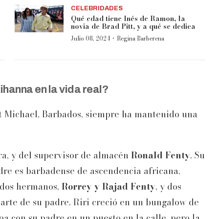
CELEBRIDADES
Qué edad tiene Inés de Ramon, la
novia de Brad Pitt, y a qué se dedica
·
Julio 08, 2024
Regina Barberena
hanna en la vida real?
t Michael, Barbados, siempre ha mantenido una
ra, y del supervisor de almacén
Ronald Fenty
. Su
dre es barbadense de ascendencia africana,
e dos hermanos,
Rorrey y Rajad Fenty
, y dos
te de su padre. Riri creció en un bungalow de
a con su padre en un puesto en la calle, pero la