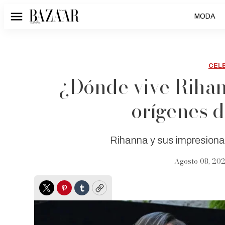
MODA
Menú
CEL
¿Dónde vive Riha
orígenes d
Rihanna y sus impresiona
Agosto 08, 202
Twitter
Pinterest
Tumblr
Copy