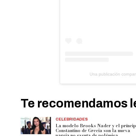
Una publicación compart
Te recomendamos le
CELEBRIDADES
La modelo Brooks Nader y el prínci
Constantino de Grecia son la nueva
pareja
no exenta de polémica