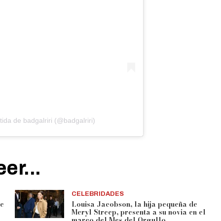
ida de badgalriri (@badgalriri)
er...
CELEBRIDADES
pe
Louisa Jacobson, la hija pequeña de
Meryl Streep, presenta a su novia en el
marco del Mes del Orgullo