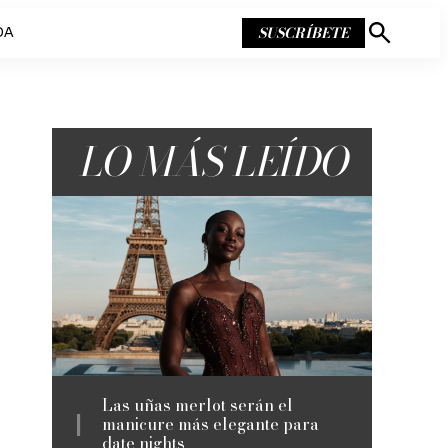
SUSCRÍBETE
DA
Mostrar
búsqueda
LO MÁS LEÍDO
Las uñas merlot serán el
manicure más elegante para
date nights