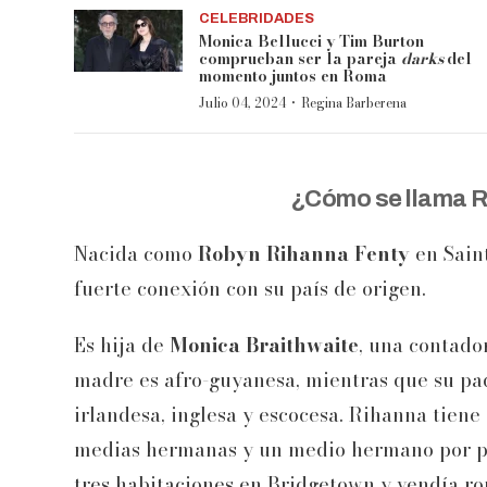
CELEBRIDADES
Monica Bellucci y Tim Burton
comprueban ser la pareja
darks
del
momento juntos en Roma
·
Julio 04, 2024
Regina Barberena
¿Cómo se llama Ri
Nacida como
Robyn Rihanna Fenty
en Sain
fuerte conexión con su país de origen.
Es hija de
Monica Braithwaite
, una contado
madre es afro-guyanesa, mientras que su pa
irlandesa, inglesa y escocesa. Rihanna tien
medias hermanas y un medio hermano por par
tres habitaciones en Bridgetown y vendía rop