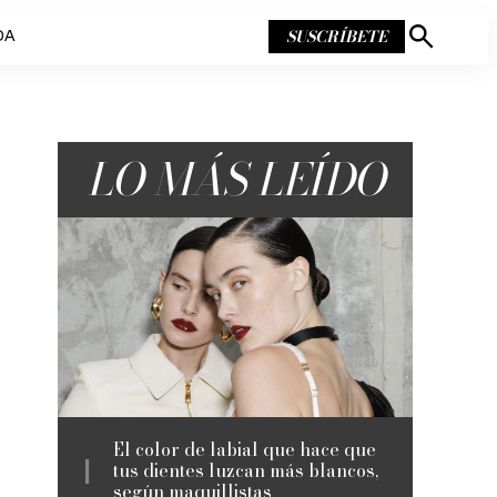
SUSCRÍBETE
DA
Mostrar
búsqueda
LO MÁS LEÍDO
El color de labial que hace que
tus dientes luzcan más blancos,
según maquillistas