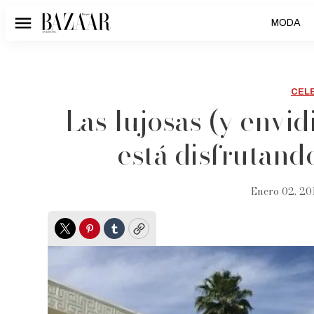
MODA
Menú
CEL
Las lujosas (y envi
está disfrutand
Enero 02, 20
Twitter
Pinterest
Tumblr
Copy