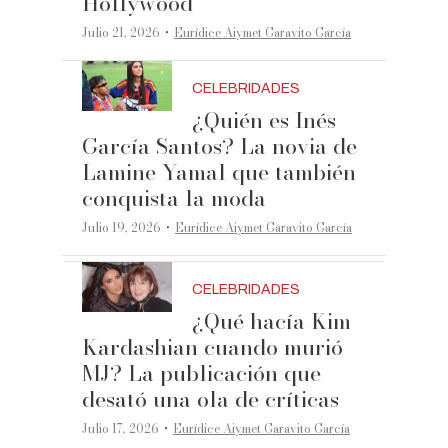
Hollywood
·
Julio 21, 2026
Eurídice Aiymet Garavito García
CELEBRIDADES
¿Quién es Inés
García Santos? La novia de
Lamine Yamal que también
conquista la moda
·
Julio 19, 2026
Eurídice Aiymet Garavito García
CELEBRIDADES
¿Qué hacía Kim
Kardashian cuando murió
MJ? La publicación que
desató una ola de críticas
·
Julio 17, 2026
Eurídice Aiymet Garavito García