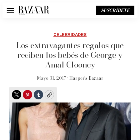
SUSCRÍBETE
Menú
CELEBRIDADES
Los extravagantes regalos que
reciben los bebés de George y
Amal Clooney
Mayo 31, 2017 •
Harper’s Bazaar
Twitter
Pinterest
Tumblr
Copy