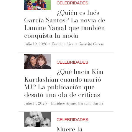
CELEBRIDADES
¿Quién es Inés
García Santos? La novia de
Lamine Yamal que también
conquista la moda
·
Julio 19, 2026
Eurídice Aiymet Garavito García
CELEBRIDADES
¿Qué hacía Kim
Kardashian cuando murió
MJ? La publicación que
desató una ola de críticas
·
Julio 17, 2026
Eurídice Aiymet Garavito García
CELEBRIDADES
Muere la