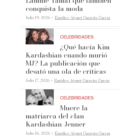
Lamine Yamal que también
conquista la moda
·
Julio 19, 2026
Eurídice Aiymet Garavito García
CELEBRIDADES
¿Qué hacía Kim
Kardashian cuando murió
MJ? La publicación que
desató una ola de críticas
·
Julio 17, 2026
Eurídice Aiymet Garavito García
CELEBRIDADES
Muere la
matriarca del clan
Kardashian-Jenner
·
Julio 16, 2026
Eurídice Aiymet Garavito García