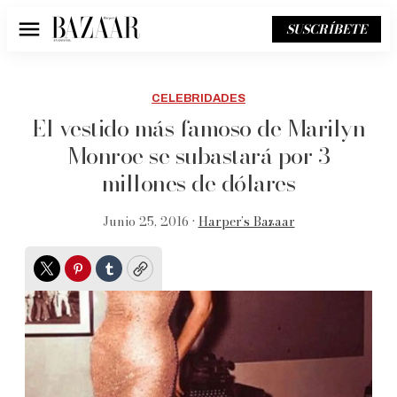
SUSCRÍBETE
Menú
CELEBRIDADES
El vestido más famoso de Marilyn
Monroe se subastará por 3
millones de dólares
Junio 25, 2016 •
Harper’s Bazaar
Twitter
Pinterest
Tumblr
Copy