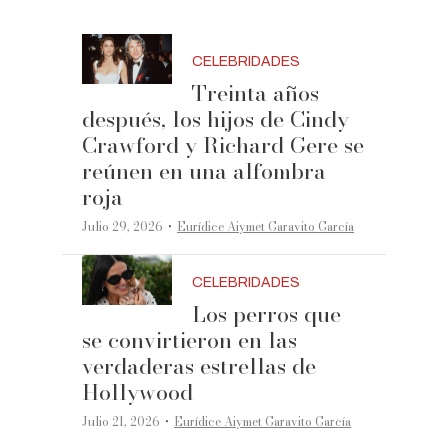
CELEBRIDADES
Treinta años
después, los hijos de Cindy
Crawford y Richard Gere se
reúnen en una alfombra
roja
·
Julio 29, 2026
Eurídice Aiymet Garavito García
CELEBRIDADES
Los perros que
se convirtieron en las
verdaderas estrellas de
Hollywood
·
Julio 21, 2026
Eurídice Aiymet Garavito García