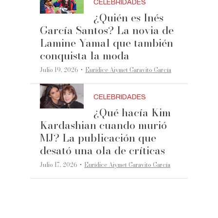
CELEBRIDADES
¿Quién es Inés
García Santos? La novia de
Lamine Yamal que también
conquista la moda
·
Julio 19, 2026
Eurídice Aiymet Garavito García
CELEBRIDADES
¿Qué hacía Kim
Kardashian cuando murió
MJ? La publicación que
desató una ola de críticas
·
Julio 17, 2026
Eurídice Aiymet Garavito García