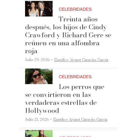
CELEBRIDADES
Treinta años
después, los hijos de Cindy
Crawford y Richard Gere se
reúnen en una alfombra
roja
·
Julio 29, 2026
Eurídice Aiymet Garavito García
CELEBRIDADES
Los perros que
se convirtieron en las
verdaderas estrellas de
Hollywood
·
Julio 21, 2026
Eurídice Aiymet Garavito García