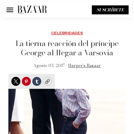
SUSCRÍBETE
Menú
CELEBRIDADES
La tierna reacción del príncipe
George al llegar a Varsovia
Agosto 03, 2017 •
Harper’s Bazaar
Twitter
Pinterest
Tumblr
Copy