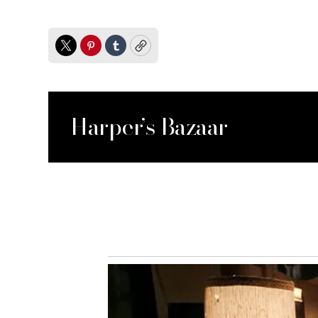
Twitter
Pinterest
Tumblr
Copy
Harper’s Bazaar