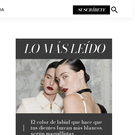
SUSCRÍBETE
DA
Mostrar
búsqueda
LO MÁS LEÍDO
El color de labial que hace que
tus dientes luzcan más blancos,
según maquillistas