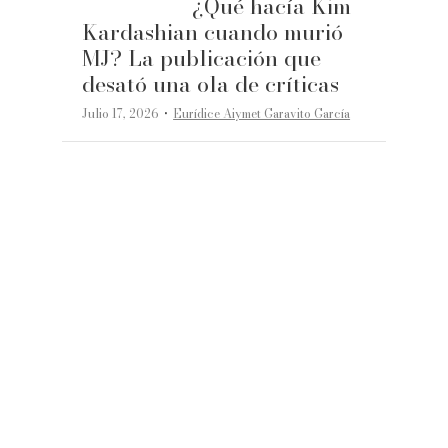
¿Qué hacía Kim
Kardashian cuando murió
MJ? La publicación que
desató una ola de críticas
·
Julio 17, 2026
Eurídice Aiymet Garavito García