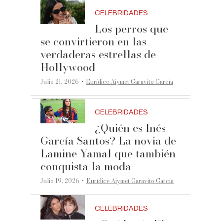
CELEBRIDADES
Los perros que
se convirtieron en las
verdaderas estrellas de
Hollywood
·
Julio 21, 2026
Eurídice Aiymet Garavito García
CELEBRIDADES
¿Quién es Inés
García Santos? La novia de
Lamine Yamal que también
conquista la moda
·
Julio 19, 2026
Eurídice Aiymet Garavito García
CELEBRIDADES