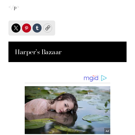
</p>
Twitter
Pinterest
Tumblr
Copy
Harper’s Bazaar