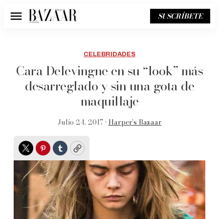
SUSCRÍBETE
Menú
CELEBRIDADES
Cara Delevingne en su “look” más
desarreglado y sin una gota de
maquillaje
Julio 24, 2017 •
Harper’s Bazaar
Twitter
Pinterest
Tumblr
Copy