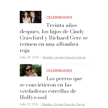
CELEBRIDADES
Treinta años
después, los hijos de Cindy
Crawford y Richard Gere se
reúnen en una alfombra
roja
·
Julio 29, 2026
Eurídice Aiymet Garavito García
CELEBRIDADES
Los perros que
se convirtieron en las
verdaderas estrellas de
Hollywood
·
Julio 21, 2026
Eurídice Aiymet Garavito García