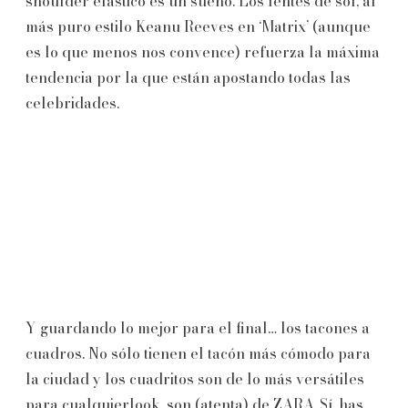
shoulder elástico es un sueño. Los lentes de sol, al
más puro estilo Keanu Reeves en ‘Matrix’ (aunque
es lo que menos nos convence) refuerza la máxima
tendencia por la que están apostando todas las
celebridades.
Y guardando lo mejor para el final… los tacones a
cuadros. No sólo tienen el tacón más cómodo para
la ciudad y los cuadritos son de lo más versátiles
para cualquierlook, son (atenta) de ZARA. Sí, has