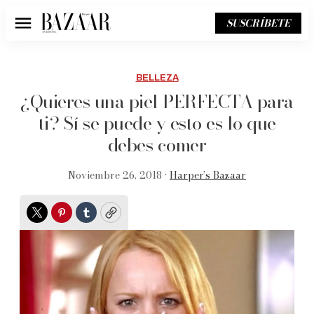
SUSCRÍBETE
Menú
BELLEZA
¿Quieres una piel PERFECTA para
ti? Sí se puede y esto es lo que
debes comer
Noviembre 26, 2018 •
Harper’s Bazaar
Twitter
Pinterest
Tumblr
Copy