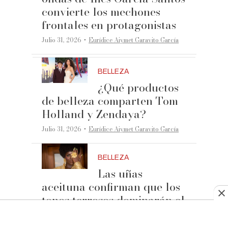
convierte los mechones
frontales en protagonistas
·
Julio 31, 2026
Eurídice Aiymet Garavito García
BELLEZA
¿Qué productos
de belleza comparten Tom
Holland y Zendaya?
·
Julio 31, 2026
Eurídice Aiymet Garavito García
BELLEZA
Las uñas
aceituna confirman que los
tonos terrosos dominarán el
otoño 2026