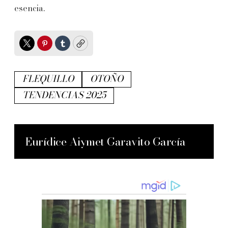
esencia.
Twitter
Pinterest
Tumblr
Copy
FLEQUILLO
OTOÑO
TENDENCIAS 2025
Eurídice Aiymet Garavito García