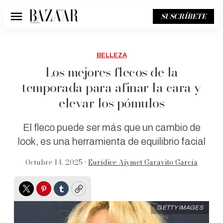
SUSCRÍBETE
Menú
BELLEZA
Los mejores flecos de la
temporada para afinar la cara y
elevar los pómulos
El fleco puede ser más que un cambio de
look, es una herramienta de equilibrio facial
Octubre 14, 2025 •
Eurídice Aiymet Garavito García
Twitter
Pinterest
Tumblr
Copy
GETTY IMAGES