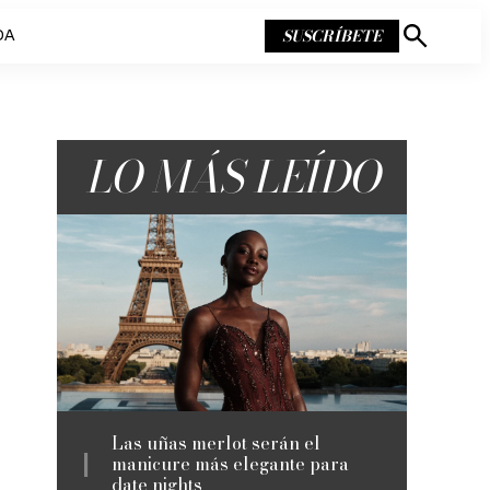
SUSCRÍBETE
DA
Mostrar
búsqueda
LO MÁS LEÍDO
Las uñas merlot serán el
manicure más elegante para
date nights