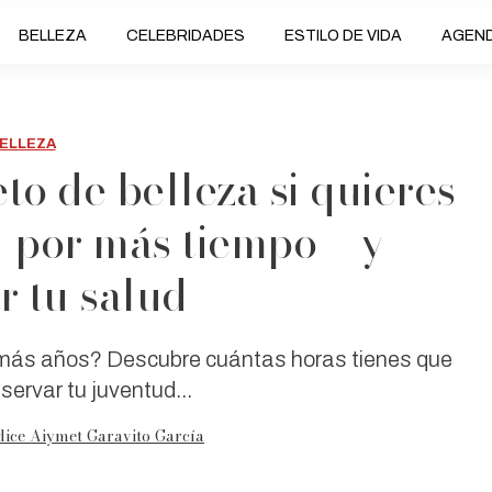
BELLEZA
CELEBRIDADES
ESTILO DE VIDA
AGEN
ELLEZA
eto de belleza si quieres
n por más tiempo —y
r tu salud—
r más años? Descubre cuántas horas tienes que
servar tu juventud...
dice Aiymet Garavito García