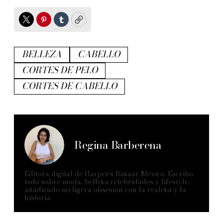
Twitter
Pinterest
Tumblr
Copy
BELLEZA
CABELLO
CORTES DE PELO
CORTES DE CABELLO
Regina Barberena
Editora digital de Harper’s Bazaar México. Escribo
todo sobre moda, belleza celebridades y lifestyle,
añadiendo mi ligera obsesión con la realeza y la
historia.