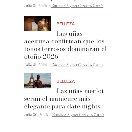
·
Julio 31, 2026
Eurídice Aiymet Garavito García
BELLEZA
Las uñas
aceituna confirman que los
tonos terrosos dominarán el
otoño 2026
·
Julio 31, 2026
Eurídice Aiymet Garavito García
BELLEZA
Las uñas merlot
serán el manicure más
elegante para date nights
·
Julio 30, 2026
Eurídice Aiymet Garavito García