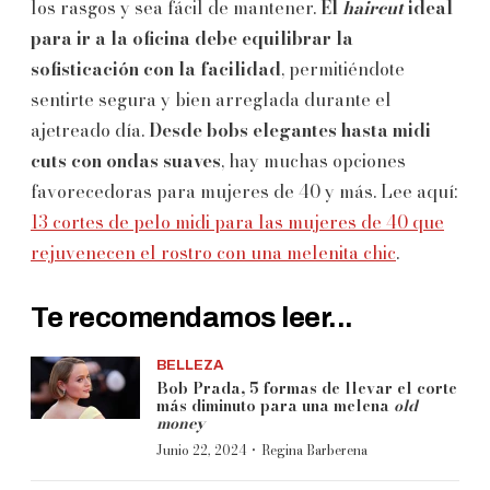
los rasgos y sea fácil de mantener.
El
haircut
ideal
para ir a la oficina debe equilibrar la
sofisticación con la facilidad
, permitiéndote
sentirte segura y bien arreglada durante el
ajetreado día.
Desde bobs elegantes hasta midi
cuts con ondas suaves
, hay muchas opciones
favorecedoras para mujeres de 40 y más. Lee aquí:
13 cortes de pelo midi para las mujeres de 40 que
rejuvenecen el rostro con una melenita chic
.
Te recomendamos leer...
BELLEZA
Bob Prada, 5 formas de llevar el corte
más diminuto para una melena
old
money
·
Junio 22, 2024
Regina Barberena