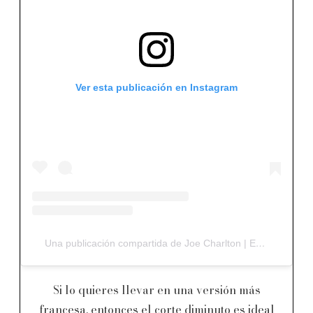
Ver esta publicación en Instagram
Una publicación compartida de Joe Charlton | East Nashville Hairstylist (@joecharltonhair)
Si lo quieres llevar en una versión más
francesa, entonces el corte diminuto es ideal