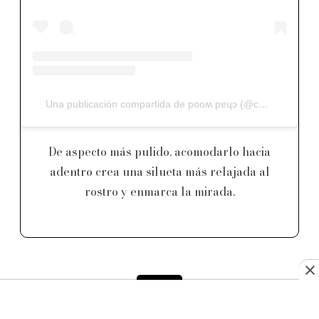
Una publicación compartida de pooʍ pɐɥɔ (@chadwoodhair)
De aspecto más pulido, acomodarlo hacia
adentro crea una silueta más relajada al
rostro y enmarca la mirada.
14