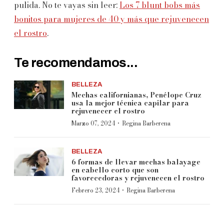
pulida. No te vayas sin leer:
Los 7 blunt bobs más
bonitos para mujeres de 40 y más que rejuvenecen
el rostro
.
Te recomendamos...
BELLEZA
Mechas californianas, Penélope Cruz
usa la mejor técnica capilar para
rejuvenecer el rostro
·
Marzo 07, 2024
Regina Barberena
BELLEZA
6 formas de llevar mechas balayage
en cabello corto que son
favorecedoras y rejuvenecen el rostro
·
Febrero 23, 2024
Regina Barberena