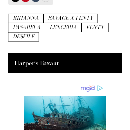
Twitter
Pinterest
Tumblr
Copy
RIHANNA
SAVAGE X FENTY
PASARELA
LENCERIA
FENTY
DESFILE
Harper’s Bazaar