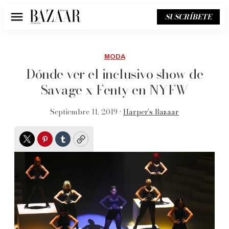
SUSCRÍBETE
Menú
MODA
Dónde ver el inclusivo show de
Savage x Fenty en NYFW
Septiembre 11, 2019 •
Harper’s Bazaar
Twitter
Pinterest
Tumblr
Copy