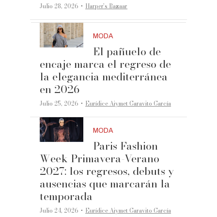
·
Julio 28, 2026
Harper’s Bazaar
MODA
El pañuelo de
encaje marca el regreso de
la elegancia mediterránea
en 2026
·
Julio 25, 2026
Eurídice Aiymet Garavito García
MODA
Paris Fashion
Week Primavera-Verano
2027: los regresos, debuts y
ausencias que marcarán la
temporada
·
Julio 24, 2026
Eurídice Aiymet Garavito García