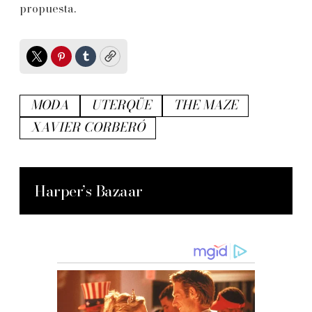
propuesta.
Twitter
Pinterest
Tumblr
Copy
MODA
UTERQÜE
THE MAZE
XAVIER CORBERÓ
Harper’s Bazaar