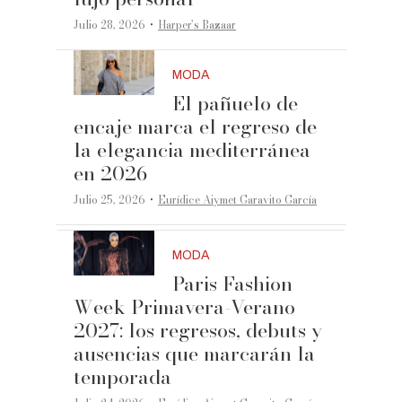
·
Julio 28, 2026
Harper’s Bazaar
MODA
El pañuelo de
encaje marca el regreso de
la elegancia mediterránea
en 2026
·
Julio 25, 2026
Eurídice Aiymet Garavito García
MODA
Paris Fashion
Week Primavera-Verano
2027: los regresos, debuts y
ausencias que marcarán la
temporada