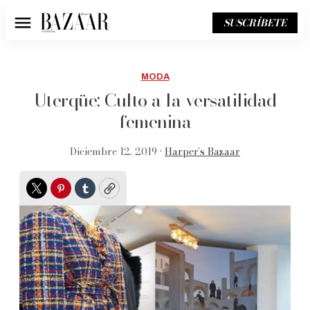
SUSCRÍBETE
Menú
MODA
Uterqüe: Culto a la versatilidad
femenina
Diciembre 12, 2019 •
Harper’s Bazaar
Twitter
Pinterest
Tumblr
Copy