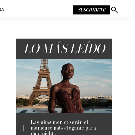
SUSCRÍBETE
DA
Mostrar
búsqueda
LO MÁS LEÍDO
Las uñas merlot serán el
manicure más elegante para
date nights