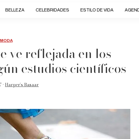
BELLEZA
CELEBRIDADES
ESTILO DE VIDA
AGEN
MODA
e ve reflejada en los
gún estudios científicos
7 •
Harper’s Bazaar