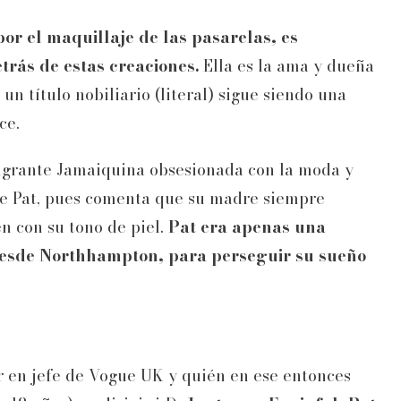
or el maquillaje de las pasarelas, es
rás de estas creaciones.
Ella es la ama y dueña
un título nobiliario (literal) sigue siendo una
ce.
migrante Jamaiquina obsesionada con la moda y
n de Pat, pues comenta que su madre siempre
n con su tono de piel.
Pat era apenas una
esde Northhampton, para perseguir su sueño
r en jefe de Vogue UK y quién en ese entonces