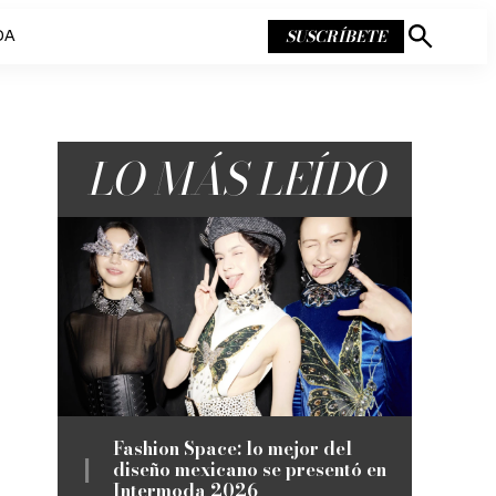
SUSCRÍBETE
DA
Mostrar
búsqueda
LO MÁS LEÍDO
Fashion Space: lo mejor del
diseño mexicano se presentó en
Intermoda 2026