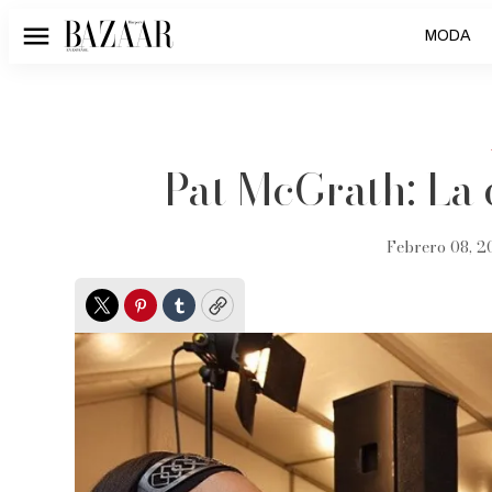
MODA
Menú
Pat McGrath: La 
Febrero 08, 20
Twitter
Pinterest
Tumblr
Copy