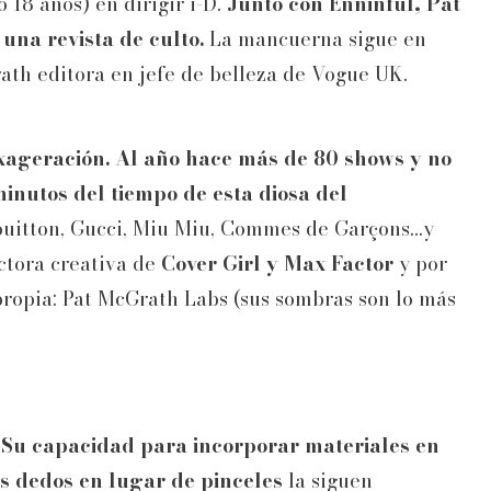
 18 años) en dirigir i-D.
Junto con Enninful, Pat
 una revista de culto.
La mancuerna sigue en
ath editora en jefe de belleza de Vogue UK.
exageración. Al año hace más de 80 shows y no
nutos del tiempo de esta diosa del
ouitton, Gucci, Miu Miu, Commes de Garçons...y
ectora creativa de
Cover Girl y Max Factor
y por
 propia: Pat McGrath Labs (sus sombras son lo más
.
Su capacidad para incorporar materiales en
us dedos en lugar de pinceles
la siguen