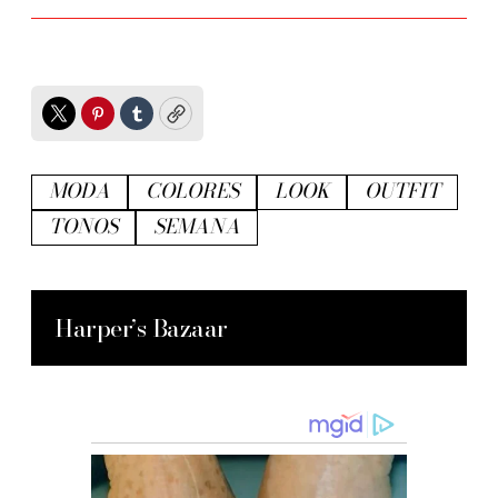
Twitter
Pinterest
Tumblr
Copy
MODA
COLORES
LOOK
OUTFIT
TONOS
SEMANA
Harper’s Bazaar