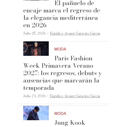
El pañuelo de
encaje marca el regreso de
la elegancia mediterránea
en 2026
·
Julio 25, 2026
Eurídice Aiymet Garavito García
MODA
Paris Fashion
Week Primavera-Verano
2027: los regresos, debuts y
ausencias que marcarán la
temporada
·
Julio 24, 2026
Eurídice Aiymet Garavito García
MODA
Jung Kook