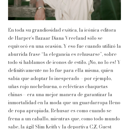
En toda su grandiosidad exótica, la icónica editora
de Harper’s Bazaar Diana Vreeland sólo se
equivocó en una ocasión. Y eso fue cuando utilizó la
aburrida frase “la elegancia es rehusarse”, sobre
todo si hablamos de iconos de estilo. ¡No, no lo es! Y
definitivamente no lo fue para ella misma, quien
sabía que adoptar lo inesperado —por ejemplo,
uñas rojo nochebuena, o eclécticas chaquetas
chinas— era una mejor manera de garantizar la
inmortalidad en la moda que un guardarropa lleno
de ropa apropiada. Rehusar es como cuando se
frena a un caballo, mientras que, como todo mundo
sabe, la ágil Slim Keith y la deportiva C.Z. Guest