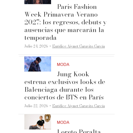
Paris Fashion
Week Primavera-Verano
2027: los regresos, debuts y
ausencias que marcarán la
temporada
·
Julio 24, 2026
Eurídice Aiymet Garavito García
MODA
Jung Kook
estrena exclusivos looks de
Balenciaga durante los
conciertos de BTS en París
·
Julio 22, 2026
Eurídice Aiymet Garavito García
MODA
Loreto Peralta