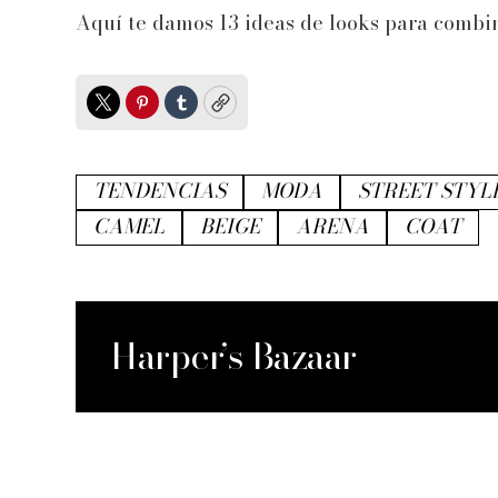
Aquí te damos 13 ideas de looks para combi
Twitter
Pinterest
Tumblr
Copy
TENDENCIAS
MODA
STREET STYL
CAMEL
BEIGE
ARENA
COAT
Harper’s Bazaar