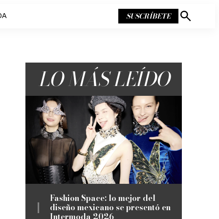
SUSCRÍBETE
DA
Mostrar
búsqueda
LO MÁS LEÍDO
Fashion Space: lo mejor del
diseño mexicano se presentó en
Intermoda 2026