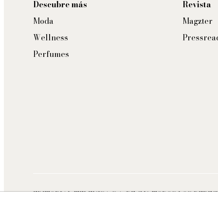
Descubre más
Revista
Moda
Magzter
Wellness
Pressrea
Perfumes
EDITORIAL TELEVISA S.A. DE C.V. TODOS LOS DERE