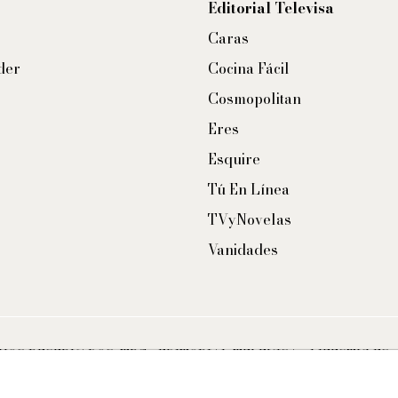
Editorial Televisa
Caras
der
Cocina Fácil
Cosmopolitan
Eres
Esquire
Tú En Línea
TVyNovelas
Vanidades
CHOS RESERVADOS. TBG - EDITORIAL TELEVISA - LIFESTYLES 