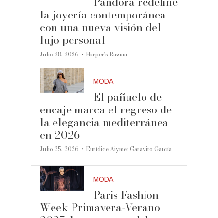
Pandora redefine
la joyería contemporánea
con una nueva visión del
lujo personal
·
Julio 28, 2026
Harper’s Bazaar
MODA
El pañuelo de
encaje marca el regreso de
la elegancia mediterránea
en 2026
·
Julio 25, 2026
Eurídice Aiymet Garavito García
MODA
Paris Fashion
Week Primavera-Verano