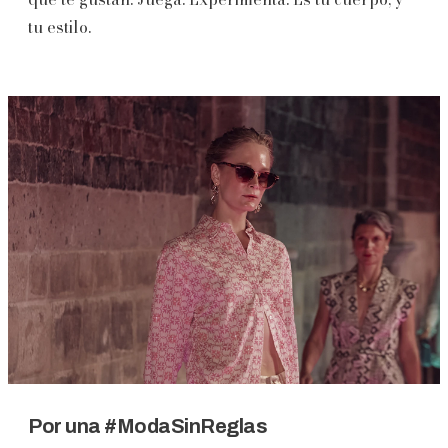
tu estilo.
Por una #ModaSinReglas