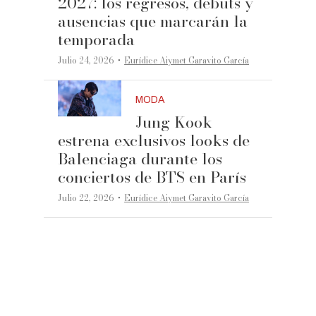
2027: los regresos, debuts y
ausencias que marcarán la
temporada
·
Julio 24, 2026
Eurídice Aiymet Garavito García
MODA
Jung Kook
estrena exclusivos looks de
Balenciaga durante los
conciertos de BTS en París
·
Julio 22, 2026
Eurídice Aiymet Garavito García