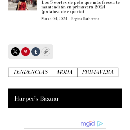
Los 5 cortes de pelo que más fresca te
mantendrán en primavera 2024
(palabra de experto)
·
Marzo 04, 2024
Regina Barberena
Twitter
Pinterest
Tumblr
Copy
TENDENCIAS
MODA
PRIMAVERA
Harper’s Bazaar