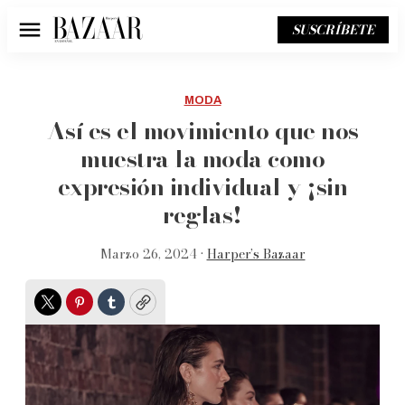
SUSCRÍBETE
Menú
MODA
Así es el movimiento que nos
muestra la moda como
expresión individual y ¡sin
reglas!
Marzo 26, 2024 •
Harper’s Bazaar
Twitter
Pinterest
Tumblr
Copy