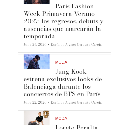
Paris Fashion
Week Primavera-Verano
2027: los regresos, debuts y
ausencias que marcarán la
temporada
·
Julio 24, 2026
Eurídice Aiymet Garavito García
MODA
Jung Kook
estrena exclusivos looks de
Balenciaga durante los
conciertos de BTS en París
·
Julio 22, 2026
Eurídice Aiymet Garavito García
MODA
Loreto Peralta