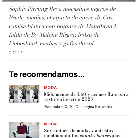
Sophie Pirrung lleva mocasines negros de
Prada, medias, chaqueta de cuero de Cos,
camisa blanca con botones de Mondbrand,
falda de By Malene Birger, bolso de
Liebeskind, medias y gafas de sol.
GETTY
Te recomendamos...
MODA
Mido menos de 1.60 y así uso flats para
vestir en invierno 2023
·
Noviembre 13, 2023
Regina Barberena
MODA
Soy editora de moda, y así estoy
combinando los
chunky loafers
para