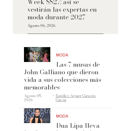
Week SS27: así se
vestirán las expertas en
moda durante 2027
Agosto 06, 2026
MODA
Las 7 musas de
John Galliano que dieron
vida a sus colecciones más
memorables
·
Agosto 05,
Eurídice Aiymet Garavito
2026
García
MODA
Dua Lipa lleva