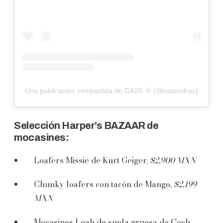
Una publicación compartida de CASS 🌞 (@cassndras)
Selección Harper’s BAZAAR de
mocasines:
Loafers Missie de Kurt Geiger,
$2,900 MXN
Chunky loafers con tacón de Mango,
$2,199
MXN
Mocasines Leah de suela gruesa de Coch,