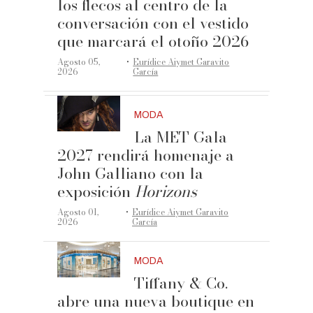
los flecos al centro de la
conversación con el vestido
que marcará el otoño 2026
·
Agosto 05,
Eurídice Aiymet Garavito
2026
García
MODA
La MET Gala
2027 rendirá homenaje a
John Galliano con la
exposición
Horizons
·
Agosto 01,
Eurídice Aiymet Garavito
2026
García
MODA
Tiffany & Co.
abre una nueva boutique en