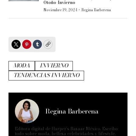
Otoño-Invierno
·
Noviembre 19, 2024
Regina Barberena
Twitter
Pinterest
Tumblr
Copy
MODA
INVIERNO
TENDENCIAS INVIERNO
Regina Barberena
Editora digital de Harper’s Bazaar México. Escribo
todo sobre moda, belleza celebridades y lifestyle,