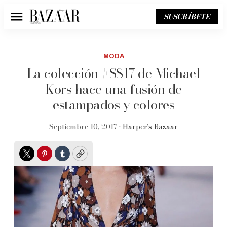
SUSCRÍBETE
Menú
MODA
La colección #SS17 de Michael
Kors hace una fusión de
estampados y colores
Septiembre 10, 2017 •
Harper’s Bazaar
Twitter
Pinterest
Tumblr
Copy