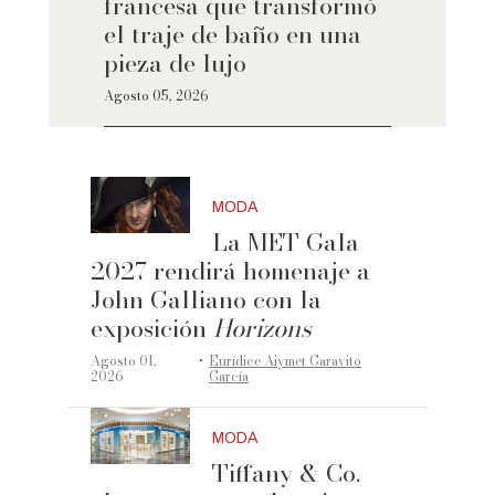
francesa que transformó
el traje de baño en una
pieza de lujo
Agosto 05, 2026
MODA
La MET Gala
2027 rendirá homenaje a
John Galliano con la
exposición
Horizons
·
Agosto 01,
Eurídice Aiymet Garavito
2026
García
MODA
Tiffany & Co.