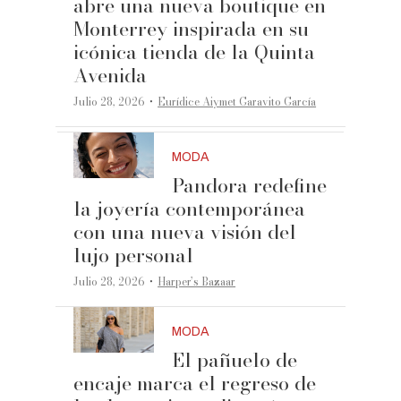
abre una nueva boutique en
Monterrey inspirada en su
icónica tienda de la Quinta
Avenida
·
Julio 28, 2026
Eurídice Aiymet Garavito García
MODA
Pandora redefine
la joyería contemporánea
con una nueva visión del
lujo personal
·
Julio 28, 2026
Harper’s Bazaar
MODA
El pañuelo de
encaje marca el regreso de