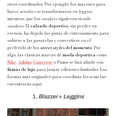
otros coordinados. Por ejemplo, los mayones para
hacer
aerobics
se transformaron en
leggins
,
mientras que los
sneakers
siguieron siendo
sneakers
. El
calzado deportivo
, sin perder su
esencia, ha dejado las pistas de entrenamiento para
subirse a las pasarelas y convertirse en el
preferido de los
street styles
del momento
. Por
algo, las clásicas marcas de
moda deportiva
como
Nike
,
Adidas
,
Converse
o Puma se han aliado con
firmas de lujo
para lanzar ediciones limitadas. Las
formas más originales para coordinar los tenis las
encontrarás aquí:
1.
Blazzer
+
Leggins