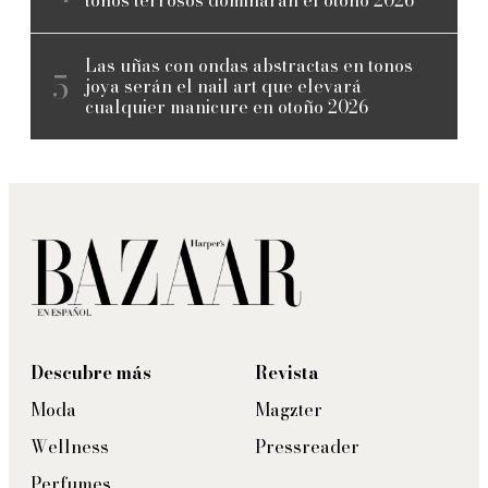
tonos terrosos dominarán el otoño 2026
Las uñas con ondas abstractas en tonos
joya serán el nail art que elevará
cualquier manicure en otoño 2026
Descubre más
Revista
Moda
Magzter
Wellness
Pressreader
Perfumes