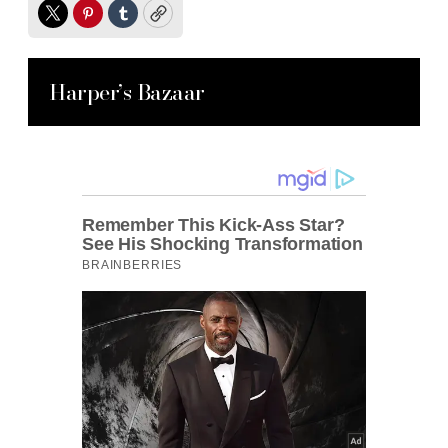
Twitter
Pinterest
Tumblr
Copy
Harper’s Bazaar