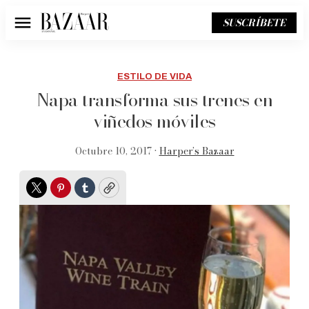
SUSCRÍBETE
Menú
ESTILO DE VIDA
Napa transforma sus trenes en
viñedos móviles
Octubre 10, 2017 •
Harper’s Bazaar
Twitter
Pinterest
Tumblr
Copy