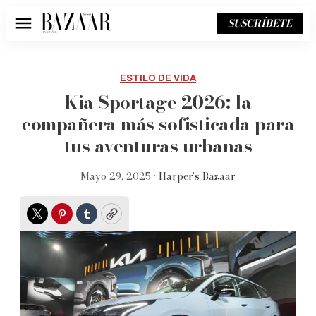
SUSCRÍBETE
Menú
ESTILO DE VIDA
Kia Sportage 2026: la
compañera más sofisticada para
tus aventuras urbanas
Mayo 29, 2025 •
Harper’s Bazaar
Twitter
Pinterest
Tumblr
Copy