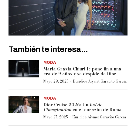
También te interesa...
MODA
Maria Grazia Chiuri le pone fin a una
era de 9 años y se despide de Dior
·
Mayo 29, 2025
Eurídice Aiymet Garavito García
MODA
Dior Cruise 2026: Un
bal de
l’imagination
en el corazón de Roma
·
Mayo 27, 2025
Eurídice Aiymet Garavito García