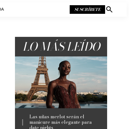
SUSCRÍBETE
DA
Mostrar
búsqueda
LO MÁS LEÍDO
Las uñas merlot serán el
manicure más elegante para
date nights