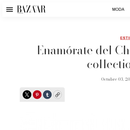
MODA
Menú
ESTI
Enamórate del Ch
collect
Octubre 03, 2
Twitter
Pinterest
Tumblr
Copy