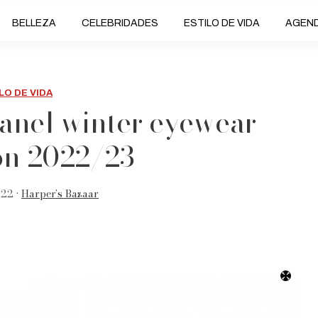
BELLEZA
CELEBRIDADES
ESTILO DE VIDA
AGEN
LO DE VIDA
anel winter eyewear
ion 2022/23
022 •
Harper’s Bazaar