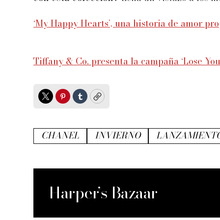
‘My Happy Hearts’, una historia de amor pro
Tiffany & Co. presenta la campaña ‘Lose You
Twitter
Pinterest
Tumblr
Copy
CHANEL
INVIERNO
LANZAMIENT
Harper’s Bazaar