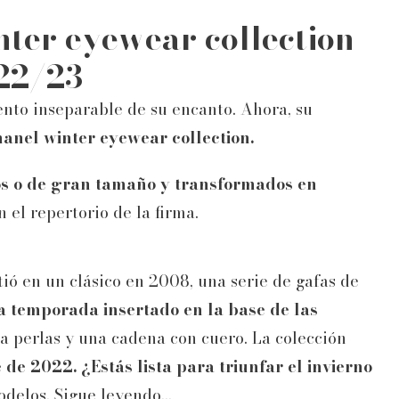
nter eyewear collection
22/23
ento inseparable de su encanto. Ahora, su
hanel winter eyewear collection.
dos o de gran tamaño y transformados en
n el repertorio de la firma.
ó en un clásico en 2008, una serie de gafas de
sta temporada insertado en la base de las
 perlas y una cadena con cuero. La colección
e de 2022.
¿Estás lista para triunfar el invierno
delos. Sigue leyendo...