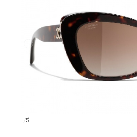
1
/
5