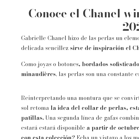
Conoce el Chanel wi
20
Gabrielle Chanel hizo de las perlas un elem
delicada sencillez
sirve de inspiración el C
Como joyas o botones
, bordados sofistica
minaudières
, las perlas son una constante e
Reinterpretando una montura que se convirti
sol retoma
la idea del collar de perlas, e
patillas.
Una segunda línea de gafas combina
estará estará disponible
a partir de octubr
con esta colección?
Echa un vistazo a los mo