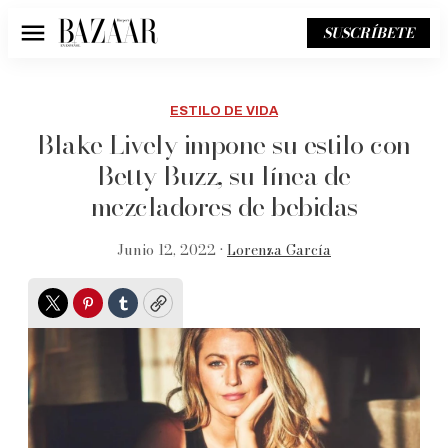
SUSCRÍBETE
Menú
ESTILO DE VIDA
Blake Lively impone su estilo con
Betty Buzz, su línea de
mezcladores de bebidas
Junio 12, 2022 •
Lorenza García
Twitter
Pinterest
Tumblr
Copy