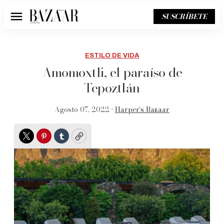
SUSCRÍBETE
Menú
ESTILO DE VIDA
Amomoxtli, el paraíso de
Tepoztlán
Agosto 07, 2022 •
Harper’s Bazaar
Twitter
Pinterest
Tumblr
Copy