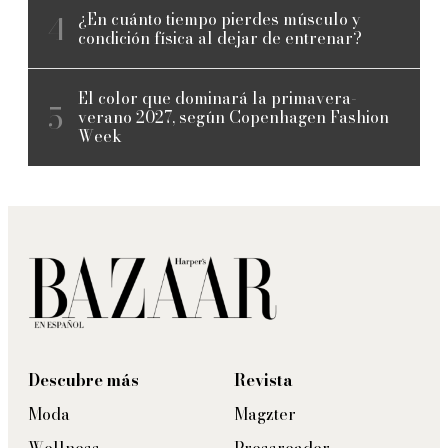
¿En cuánto tiempo pierdes músculo y
condición física al dejar de entrenar?
El color que dominará la primavera-
verano 2027, según Copenhagen Fashion
Week
Descubre más
Revista
Moda
Magzter