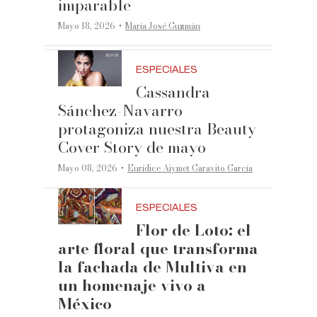
imparable
·
Mayo 18, 2026
María José Guzmán
ESPECIALES
Cassandra
Sánchez-Navarro
protagoniza nuestra Beauty
Cover Story de mayo
·
Mayo 08, 2026
Eurídice Aiymet Garavito García
ESPECIALES
Flor de Loto: el
arte floral que transforma
la fachada de Multiva en
un homenaje vivo a
México