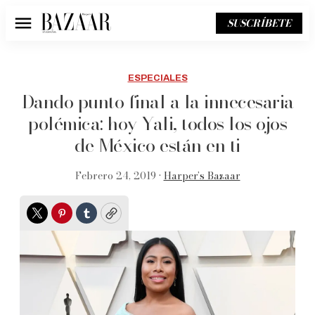
SUSCRÍBETE
Menú
ESPECIALES
Dando punto final a la innecesaria
polémica: hoy Yali, todos los ojos
de México están en ti
Febrero 24, 2019 •
Harper’s Bazaar
Twitter
Pinterest
Tumblr
Copy