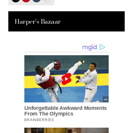
Twitter
Pinterest
Tumblr
Copy
Harper’s Bazaar