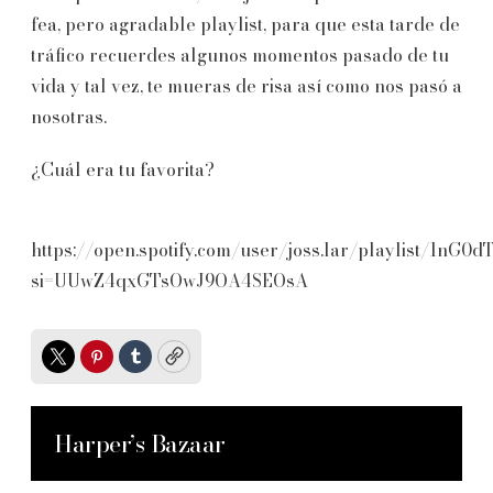
fea, pero agradable playlist, para que esta tarde de
tráfico recuerdes algunos momentos pasado de tu
vida y tal vez, te mueras de risa así como nos pasó a
nosotras.
¿Cuál era tu favorita?
https://open.spotify.com/user/joss.lar/playlist/1nG
si=UUwZ4qxGTsOwJ9OA4SEOsA
Twitter
Pinterest
Tumblr
Copy
Harper’s Bazaar