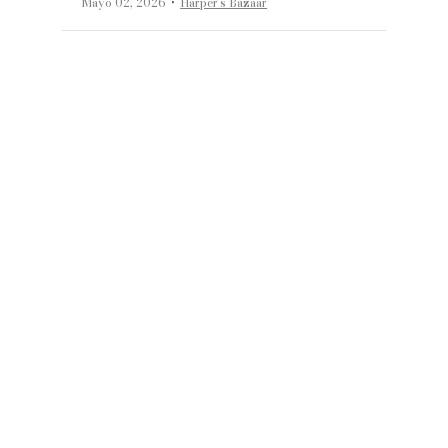
·
Mayo 02, 2026
Harper’s Bazaar