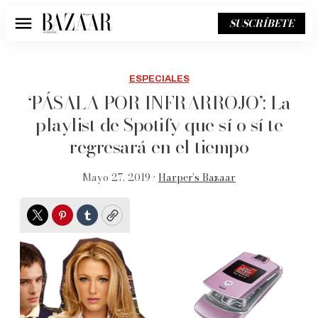
SUSCRÍBETE
Menú
ESPECIALES
‘PÁSALA POR INFRARROJO’: La
playlist de Spotify que sí o sí te
regresará en el tiempo
Mayo 27, 2019 •
Harper’s Bazaar
Twitter
Pinterest
Tumblr
Copy