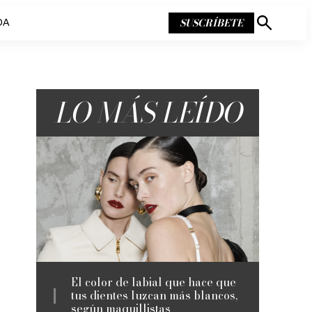
SUSCRÍBETE
DA
Mostrar
búsqueda
LO MÁS LEÍDO
El color de labial que hace que
tus dientes luzcan más blancos,
según maquillistas