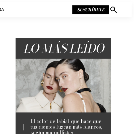
SUSCRÍBETE
DA
Mostrar
búsqueda
LO MÁS LEÍDO
El color de labial que hace que
tus dientes luzcan más blancos,
según maquillistas