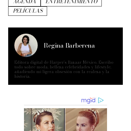
AGENDA
ENTRETENIMIENTO
PELÍCULAS
Regina Barberena
Editora digital de Harper’s Bazaar México. Escribo
todo sobre moda, belleza celebridades y lifestyle,
añadiendo mi ligera obsesión con la realeza y la
historia.