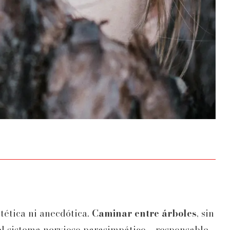
stética ni anecdótica.
Caminar entre árboles
, sin
del sistema nervioso parasimpático —responsable