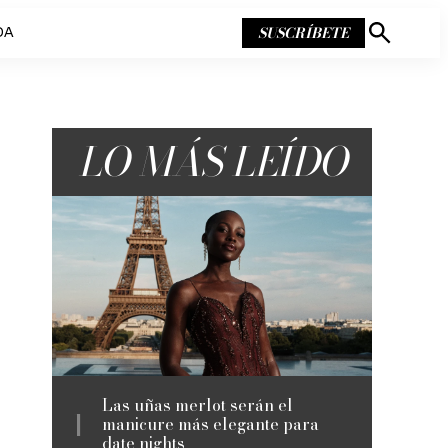
SUSCRÍBETE
DA
Mostrar
búsqueda
LO MÁS LEÍDO
Las uñas merlot serán el
manicure más elegante para
date nights