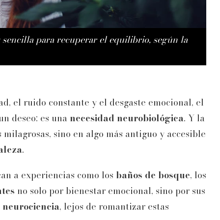
 sencilla para recuperar el equilibrio, según la
d, el ruido constante y el desgaste emocional, el
 un deseo: es una
necesidad neurobiológica
. Y la
s milagrosas, sino en algo más antiguo y accesible
aleza
.
can a experiencias como los
baños de bosque
, los
ntes
no solo por bienestar emocional, sino por sus
a
neurociencia
, lejos de romantizar estas