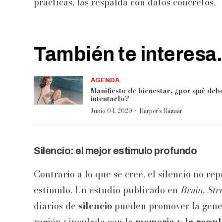
prácticas, las respalda con datos concretos.
También te interesa.
AGENDA
Manifiesto de bienestar, ¿por qué deb
intentarlo?
·
Junio 04, 2020
Harper’s Bazaar
Silencio: el mejor estímulo profundo
Contrario a lo que se cree, el silencio no re
estímulo. Un estudio publicado en
Brain, St
diarios de
silencio
pueden promover la gene
región vinculada con la
memoria y la regul