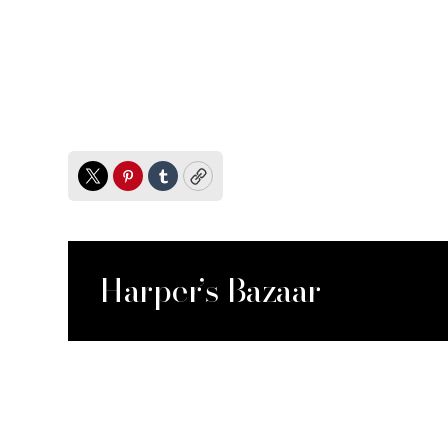
Twitter
Pinterest
Tumblr
Copy
Harper’s Bazaar