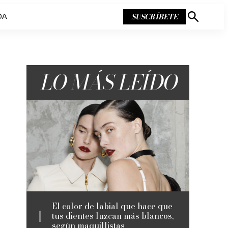
SUSCRÍBETE
DA
Mostrar
búsqueda
LO MÁS LEÍDO
El color de labial que hace que
tus dientes luzcan más blancos,
según maquillistas