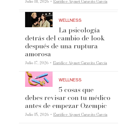
·
Julio 18, 2026
Eurídice Aiymet Garavito García
WELLNESS
La psicología
detrás del cambio de look
después de una ruptura
amorosa
·
Julio 17, 2026
Eurídice Aiymet Garavito García
WELLNESS
5 cosas que
debes revisar con tu médico
antes de empezar Ozempic
·
Julio 15, 2026
Eurídice Aiymet Garavito García