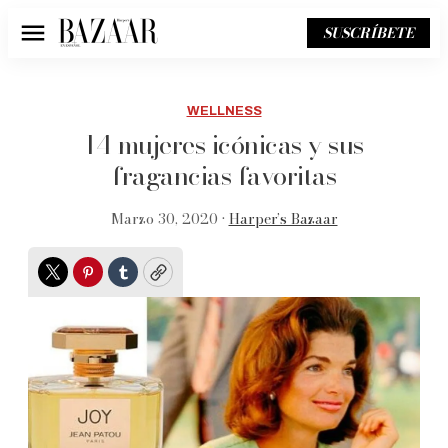
SUSCRÍBETE
Menú
WELLNESS
14 mujeres icónicas y sus
fragancias favoritas
Marzo 30, 2020 •
Harper’s Bazaar
Twitter
Pinterest
Tumblr
Copy