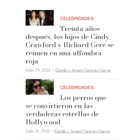
CELEBRIDADES
Treinta años
después, los hijos de Cindy
Crawford y Richard Gere se
reúnen en una alfombra
roja
·
Julio 29, 2026
Eurídice Aiymet Garavito García
CELEBRIDADES
Los perros que
se convirtieron en las
verdaderas estrellas de
Hollywood
·
Julio 21, 2026
Eurídice Aiymet Garavito García