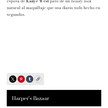
esposa de
Kanye West
pasó de un
beauty look
natural al maquillaje que usa diario, todo hecho en
segundos.
Twitter
Pinterest
Tumblr
Copy
Harper’s Bazaar