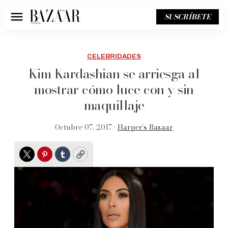
SUSCRÍBETE
Menú
CELEBRIDADES
Kim Kardashian se arriesga al
mostrar cómo luce con y sin
maquillaje
Octubre 07, 2017 •
Harper’s Bazaar
Twitter
Pinterest
Tumblr
Copy