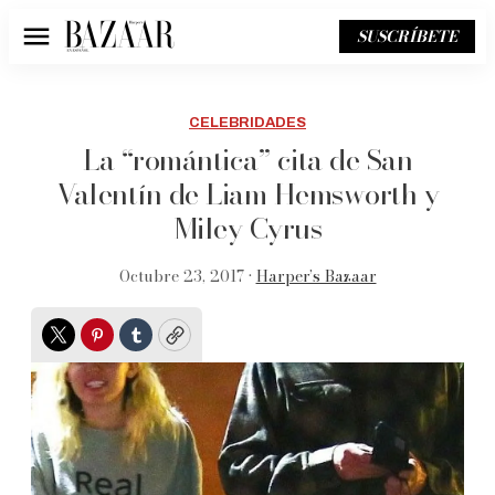
SUSCRÍBETE
Menú
CELEBRIDADES
La “romántica” cita de San
Valentín de Liam Hemsworth y
Miley Cyrus
Octubre 23, 2017 •
Harper’s Bazaar
Twitter
Pinterest
Tumblr
Copy